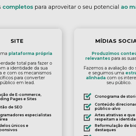
s
completos
para aproveitar o seu potencial
ao m
SITE
MÍDIAS SOCIA
uma
plataforma própria
Produzimos conte
relevantes
para as suas
berdade total para fazer o
om a identidade da sua
Fazemos a avaliação do s
a e com os mecanismos
e seguimos uma
estr
cíficos para converter
alinhada
com os intere
público em lead.
seu público.
ação de E-commerce,
Cronograma de stori
ding Pages e Sites
Conteúdo direciona
tão de SEO
público-alvo
gramadores especialistas
Artes atrativas e que
área
respeitam a identida
elos únicos e
Reformulação de bio
ponsivos
destaques