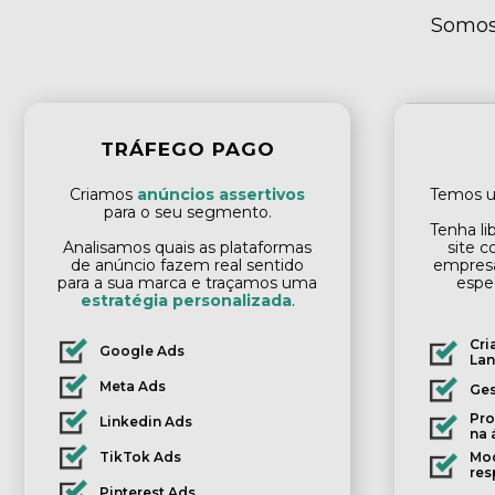
Somo
TRÁFEGO PAGO
Criamos
anúncios assertivos
Temos 
para o seu segmento.
Tenha li
Analisamos quais as plataformas
site c
de anúncio fazem real sentido
empres
para a sua marca e traçamos uma
espe
estratégia personalizada
.
Cri
Google Ads
Lan
Meta Ads
Ges
Pro
Linkedin Ads
na 
TikTok Ads
Mod
res
Pinterest Ads