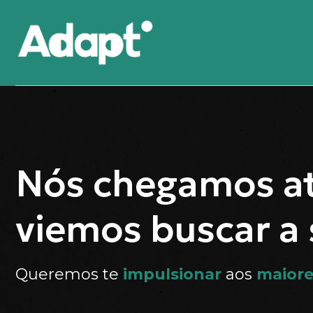
Nós chegamos at
viemos buscar a
Queremos te
impulsionar
aos
maiore