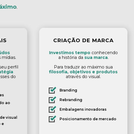
áximo
.
IS
CRIAÇÃO DE MARCA
údos
Investimos tempo
conhecendo
 mídias.
a história da
sua marca
.
eu perfil
Para traduzir ao máximo sua
atégia
filosofia, objetivos e produtos
sses do
através do visual.
Branding
es
Rebranding
do ao
Embalagens inovadoras
de visual
Posicionamento de mercado
 e