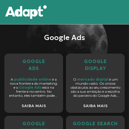
Google Ads
GOOGLE
GOOGLE
ADS
DISPLAY
A
publicidade online
é a
O
mercado digital
é um
nova fronteira do marketing,
mundo vasto. Os únicos
e o
Google Ads
está na
obstáculos ao seu crescimento
frente e no centro. No
são a sua ambição e a escolha
entanto, eles também podem
do parceiro do Google Ads.
ser um empreendimento
Podemos ajudar sua marca a
caro, verdade seja dita, e é por
alcançar
novos patamares
SAIBA MAIS
SAIBA MAIS
isso que você precisa de uma
ao conectar-se com públicos
agência que conheça
no
Gmail, YouTube,
claramente suas coisas.
aplicativos para
dispositivos móveis e
GOOGLE
GOOGLE SEARCH
outros canais da Rede de
Display do Google
.