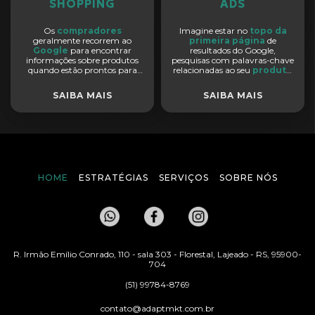
SHOPPING
ADS
Os
compradores
Imagine estar no
topo da
geralmente recorrem ao
primeira página
de
Google
para encontrar
resultados do Google,
informações sobre produtos
pesquisas com palavras-chave
quando estão prontos para
relacionadas ao seu
produto
comprar
. Essa é uma
ou serviço
. Imagine com
oportunidade
valiosa que
cada $1,00 investido em
SAIBA MAIS
SAIBA MAIS
você não deve perder! Você
campanha,
gerar $3,00 em
pode gerar
conversões e
receitas
. Isso é uma
vendas
para sua loja virtual
possibilidade e realidade com
com
campanhas de
Google Search Ads
.
marketing
altamente
eficazes e dinâmicas, tudo por
meio dos
anúncios do
Google Shopping
.
HOME
ESTRATÉGIAS
SERVIÇOS
SOBRE NÓS
R. Irmão Emílio Conrado, 110 - sala 303 - Florestal, Lajeado - RS, 95900-
704
(51) 99784-8769
contato@adaptmkt.com.br