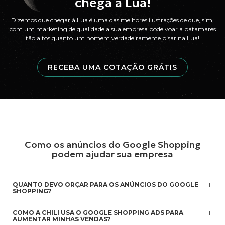
chega à Lua!
Dizemos que chegar à Lua é uma das melhores ilustrações de que, sim,
com um marketing de qualidade a sua empresa pode voar a patamares
tão altos quanto um homem verdadeiramente pisar na Lua!
RECEBA UMA COTAÇÃO GRÁTIS
Como os anúncios do Google Shopping
podem ajudar sua empresa
QUANTO DEVO ORÇAR PARA OS ANÚNCIOS DO GOOGLE
SHOPPING?
A verdade é que quando se trata de Google Ads (seja
display, pesquisa ou compras), mais é sempre melhor.
COMO A CHILI USA O GOOGLE SHOPPING ADS PARA
Esta é a forma como o Google configurou suas
AUMENTAR MINHAS VENDAS?
plataformas. Quanto mais dinheiro você injetar em seus